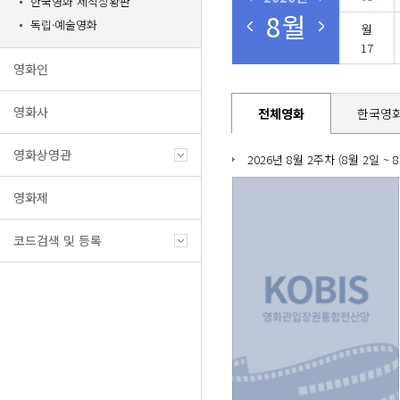
한국영화 제작상황판
8월
독립·예술영화
월
17
영화인
영화사
전체영화
한국영
영화상영관
2026년 8월 2주차 (8월 2일 ~ 8
영화제
코드검색 및 등록