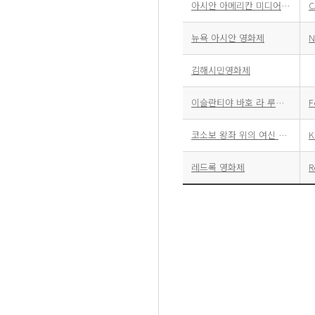
아시안 아메리칸 미디어센터 영화제
C
뉴욕 아시안 영화제
김해시민영화제
이슬란티야 바호 라 루나 국제 영화제
코소보 왕좌 위의 여신 영화제
레드록 영화제
R