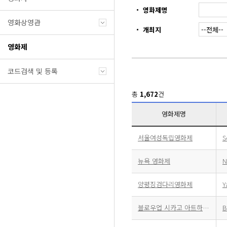
영화제명
영화상영관
개최지
영화제
코드검색 및 등록
총
1,672
건
영화제명
서울여성독립영화제
뉴욕 영화제
N
양평징검다리영화제
블로우업 시카고 아트하우스 영화제