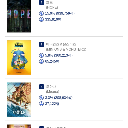
호프
2
(HOPE)
15.0% (939,759석)
335,810명
미니언즈 & 몬스터즈
3
(MINIONS & MONSTERS)
5.8% (360,213석)
65,245명
모아나
4
(Moana)
3.3% (208,634석)
37,122명