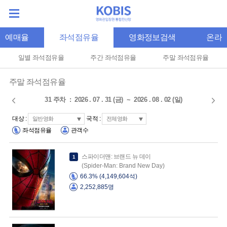
간예매율
좌석점유율
영화정보검색
온라
일별 좌석점유율
주간 좌석점유율
주말 좌석점유율
주말 좌석점유율
대상 :
국적 :
좌석점유율
관객수
스파이더맨: 브랜드 뉴 데이
1
(Spider-Man: Brand New Day)
66.3% (4,149,604석)
2,252,885명